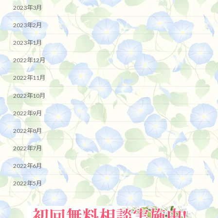
2023年3月
2023年2月
2023年1月
2022年12月
2022年11月
2022年10月
2022年9月
2022年8月
2022年7月
2022年6月
2022年5月